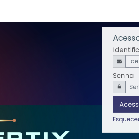
Acesso
Identif
Senha
Acess
Esqueceu