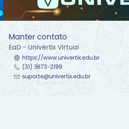
Manter contato
EaD - Univértix Virtual
https://www.univertix.edu.br
(31) 3873-2199
suporte@univertix.edu.br